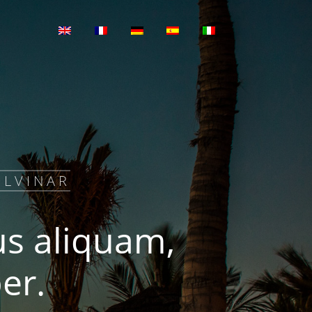
ULVINAR
us aliquam,
er.