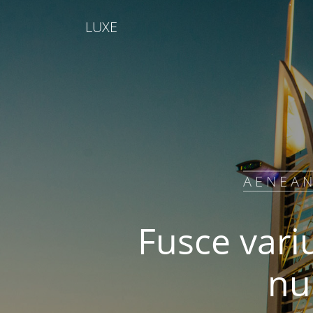
LUXE
AENEAN
Fusce vari
nu