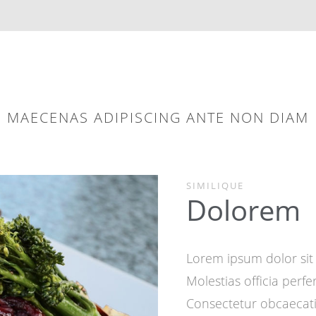
MAECENAS ADIPISCING ANTE NON DIAM
SIMILIQUE
Dolorem
Lorem ipsum dolor sit 
Molestias officia perfe
Consectetur obcaecat