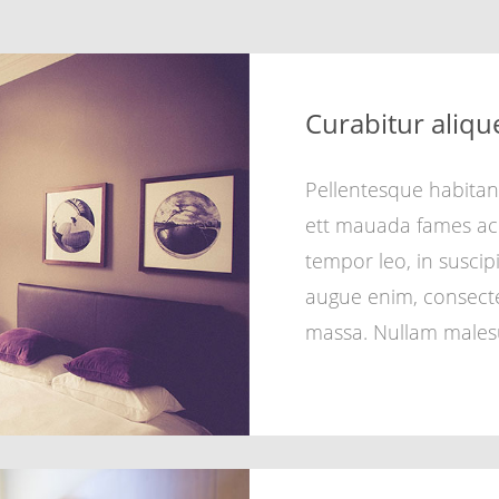
FUSCE VULPUTATE
Magna
Curabitur aliqu
Pellentesque habitan
ett mauada fames ac 
tempor leo, in susci
augue enim, consecte
massa. Nullam male
FUSCE VULPUTATE