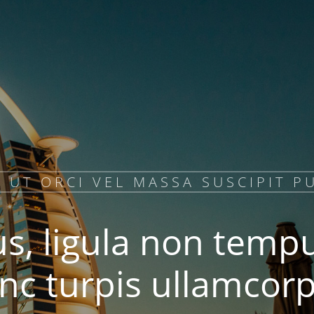
 UT ORCI VEL MASSA SUSCIPIT P
us, ligula non temp
nc turpis ullamcorp