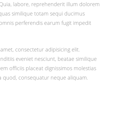
 Quia, labore, reprehenderit illum dolorem
s quas similique totam sequi ducimus
mnis perferendis earum fugit impedit
amet, consectetur adipisicing elit.
itiis eveniet nesciunt, beatae similique
rem officiis placeat dignissimos molestias
ma quod, consequatur neque aliquam.