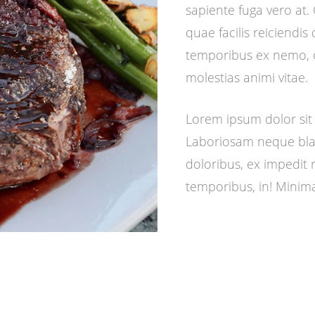
sapiente fuga vero at.
quae facilis reiciendi
temporibus ex nemo, o
molestias animi vitae.
Lorem ipsum dolor sit 
Laboriosam neque bland
doloribus, ex impedit 
temporibus, in! Mini